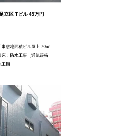
足立区 Tビル 45万円
事敷地面積ビル屋上 70㎡
容床：防水工事（通気緩衝
施工期