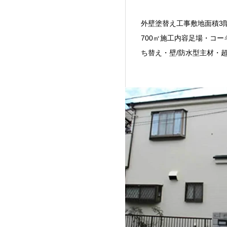
外壁塗替え工事敷地面積3
700㎡施工内容足場・コー
ち替え・壁/防水型主材・