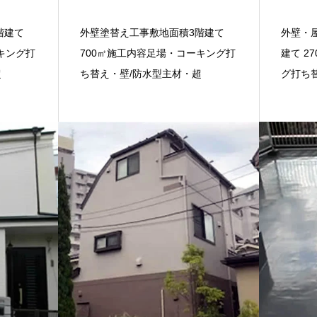
階建て
外壁塗替え工事敷地面積3階建て
外壁・
キング打
700㎡施工内容足場・コーキング打
建て 2
超
ち替え・壁/防水型主材・超
グ打ち