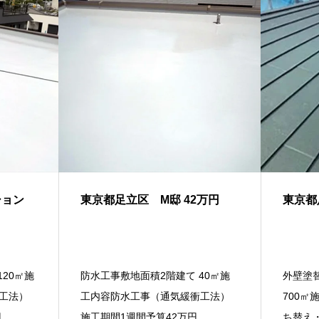
ション
東京都足立区 M邸 42万円
東京都足
20㎡施
防水工事敷地面積2階建て 40㎡施
外壁塗
工法）
工内容防水工事（通気緩衝工法）
700
円
施工期間1週間予算42万円
ち替え