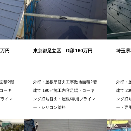
0万円
東京都足立区 O邸 160万円
埼玉県
面積2階
外壁・屋根塗替え工事敷地面積2階
外壁・
・コーキ
建て 190㎡施工内容足場・コーキ
建て 2
プライマ
ング打ち替え・屋根/専用プライマ
ング打
ー・シリコン塗料
ー・専