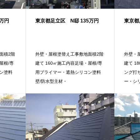
0万円
東京都足立区 N邸 135万円
東京都
面積2階
外壁・屋根塗替え工事敷地面積2階
外壁・
屋根/専
建て 160㎡施工内容足場・屋根/専
建て 1
ン塗料
用プライマー・遮熱シリコン塗料
ング打
壁/防水型主材・
ー・シ