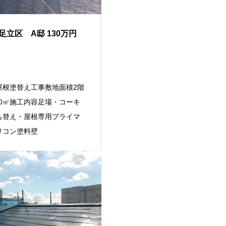
足立区 A邸 130万円
屋根塗替え工事敷地面積2階
80㎡施工内容足場・コーキ
ち替え・屋根専用プライマ
リコン塗料壁