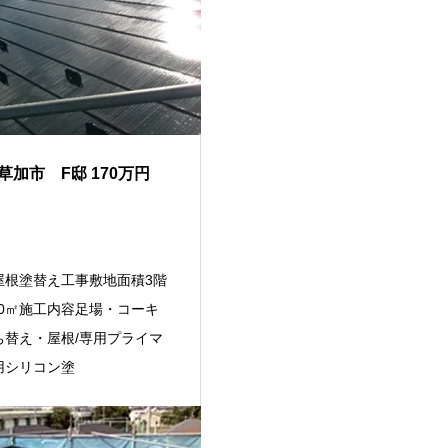
草加市 F邸 170万円
屋根塗替え工事敷地面積3階
30㎡施工内容足場・コーキ
ち替え・屋根/専用プライマ
用シリコン塗