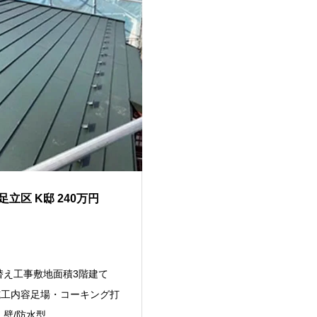
立区 K邸 240万円
替え工事敷地面積3階建て
㎡施工内容足場・コーキング打
・壁/防水型