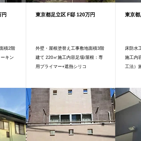
万円
東京都足立区 F邸 120万円
東京都
面積2階
外壁・屋根塗替え工事敷地面積3階
床防水工
コーキン
建て 220㎡施工内容足場/屋根：専
施工内
用プライマー+遮熱シリコ
工法）